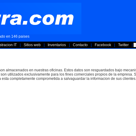
cado en 146 paises
tracion IT
|
Sitios web
|
Inventarios
|
Contacto
|
Facebook
|
Twitter
|
 son almacenados en nuestras oficinas. Estos datos son resguardados bajo mecani
 son utilizados exclusivamente para los fines comerciales propios de la empresa.
a esta completamente comprometida a salvaguardar la informacion de sus clientes