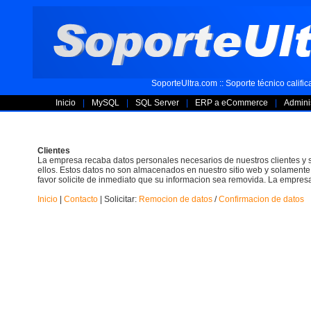
SoporteUltra.com :: Soporte técnico califi
Inicio
|
MySQL
|
SQL Server
|
ERP a eCommerce
|
Adminis
Clientes
La empresa recaba datos personales necesarios de nuestros clientes y
ellos. Estos datos no son almacenados en nuestro sitio web y solamente
favor solicite de inmediato que su informacion sea removida. La empres
Inicio
|
Contacto
| Solicitar:
Remocion de datos
/
Confirmacion de datos