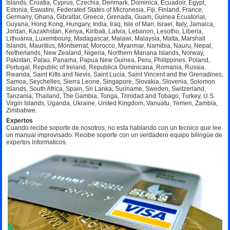
Islands, Croatia, Cyprus, Czechia, Denmark, Dominica, Ecuadoir, Egypt,
Estonia, Eswatini, Federated States of Micronesia, Fiji, Finland, France,
Germany, Ghana, Gibraltar, Greece, Grenada, Guam, Guinea Ecuatorial,
Guyana, Hong Kong, Hungary, India, Iraq, Isle of Man, Israel, Italy, Jamaica,
Jordan, Kazakhstan, Kenya, Kiribati, Latvia, Lebanon, Lesotho, Liberia,
Lithuania, Luxembourg, Madagascar, Malawi, Malaysia, Malta, Marshall
Islands, Mauritius, Montserrat, Morocco, Myanmar, Namibia, Nauru, Nepal,
Netherlands, New Zealand, Nigeria, Northern Mariana Islands, Norway,
Pakistan, Palau, Panama, Papua New Guinea, Peru, Philippines, Poland,
Portugal, Republic of Ireland, Republica Dominicana, Romania, Russia,
Rwanda, Saint Kitts and Nevis, Saint Lucia, Saint Vincent and the Grenadines,
Samoa, Seychelles, Sierra Leone, Singapore, Slovakia, Slovenia, Solomon
Islands, South Africa, Spain, Sri Lanka, Suriname, Sweden, Switzerland,
Tanzania, Thailand, The Gambia, Tonga, Trinidad and Tobago, Turkey, U.S.
Virgin Islands, Uganda, Ukraine, United Kingdom, Vanuatu, Yemen, Zambia,
Zimbabwe.
Expertos
Cuando recibe soporte de nosotros, no esta hablando con un tecnico que lee
un manual improvisado. Recibe soporte con un verdadero equipo bilingüe de
expertos informaticos.