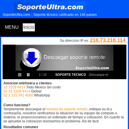
SoporteUltra.com :: Soporte técnico calificado en 146 paises
MENU
Inicio
216.73.216.114
Su direccion IP es:
1
/
10
SOPORTE TECNICO
Descargue el
Atencion telefonica a clientes
programa para recibir soporte en su pantalla
33 3109 4414
Todo Mexico sin costo
52 33 3109 4414
Global
52 1 331 341 4060
WhatsApp
Como funciona?
Simplemente descargue el
modulo de soporte remoto
, indique su id y
contraseña, nosotros verificamos la situacion de su equipo de computo o
sistema, le proporcionamos un estimado de tiempo y cotizacion. En cuanto la
se apruebe la cotizacion resolvemos el problema. Asi de facil
Resultados comunes