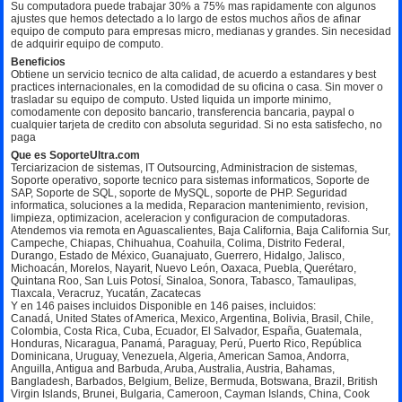
Su computadora puede trabajar 30% a 75% mas rapidamente con algunos
ajustes que hemos detectado a lo largo de estos muchos años de afinar
equipo de computo para empresas micro, medianas y grandes. Sin necesidad
de adquirir equipo de computo.
Beneficios
Obtiene un servicio tecnico de alta calidad, de acuerdo a estandares y best
practices internacionales, en la comodidad de su oficina o casa. Sin mover o
trasladar su equipo de computo. Usted liquida un importe minimo,
comodamente con deposito bancario, transferencia bancaria, paypal o
cualquier tarjeta de credito con absoluta seguridad. Si no esta satisfecho, no
paga
Que es SoporteUltra.com
Terciarizacion de sistemas, IT Outsourcing, Administracion de sistemas,
Soporte operativo, soporte tecnico para sistemas informaticos, Soporte de
SAP, Soporte de SQL, soporte de MySQL, soporte de PHP. Seguridad
informatica, soluciones a la medida, Reparacion mantenimiento, revision,
limpieza, optimizacion, aceleracion y configuracion de computadoras.
Atendemos via remota en Aguascalientes, Baja California, Baja California Sur,
Campeche, Chiapas, Chihuahua, Coahuila, Colima, Distrito Federal,
Durango, Estado de México, Guanajuato, Guerrero, Hidalgo, Jalisco,
Michoacán, Morelos, Nayarit, Nuevo León, Oaxaca, Puebla, Querétaro,
Quintana Roo, San Luis Potosí, Sinaloa, Sonora, Tabasco, Tamaulipas,
Tlaxcala, Veracruz, Yucatán, Zacatecas
Y en 146 paises incluidos Disponible en 146 paises, incluidos:
Canadá, United States of America, Mexico, Argentina, Bolivia, Brasil, Chile,
Colombia, Costa Rica, Cuba, Ecuador, El Salvador, España, Guatemala,
Honduras, Nicaragua, Panamá, Paraguay, Perú, Puerto Rico, República
Dominicana, Uruguay, Venezuela, Algeria, American Samoa, Andorra,
Anguilla, Antigua and Barbuda, Aruba, Australia, Austria, Bahamas,
Bangladesh, Barbados, Belgium, Belize, Bermuda, Botswana, Brazil, British
Virgin Islands, Brunei, Bulgaria, Cameroon, Cayman Islands, China, Cook